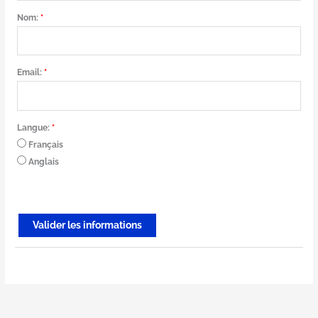
Nom:
*
Email:
*
Langue:
*
Français
Anglais
Valider les informations