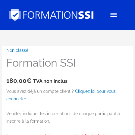
Aller
au
contenu
Non classé
quantité
Formation SSI
de
Formation
SSI
180,00
€
TVA non inclus
Vous avez déjà un compte client ?
Cliquez ici pour vous
connecter
Veuillez indiquer les informations de chaque participant à
inscrire à la formation.