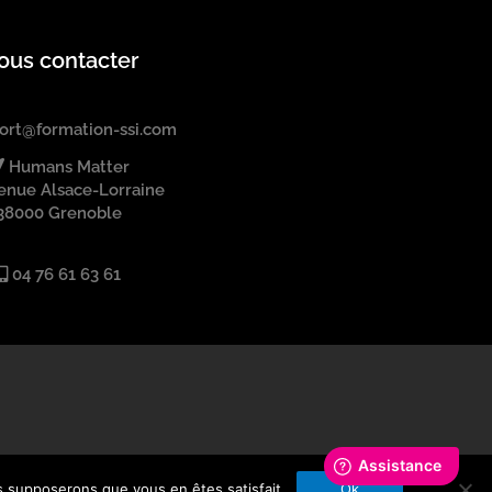
ous contacter
ort@formation-ssi.com
Humans Matter
enue Alsace-Lorraine
38000 Grenoble
04 76 61 63 61
us supposerons que vous en êtes satisfait.
Ok