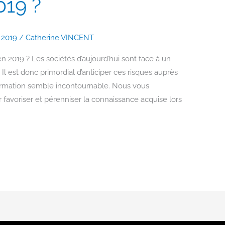
019 ?
I 2019
/
Catherine VINCENT
n 2019 ? Les sociétés d’aujourd’hui sont face à un
Il est donc primordial d’anticiper ces risques auprès
formation semble incontournable. Nous vous
 favoriser et pérenniser la connaissance acquise lors