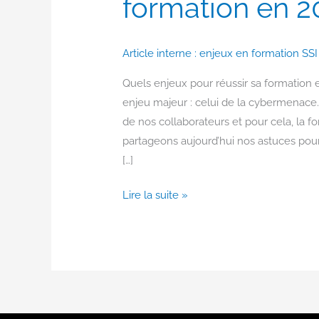
formation en 2
Article interne : enjeux en formation SS
Quels enjeux pour réussir sa formation e
enjeu majeur : celui de la cybermenace. 
de nos collaborateurs et pour cela, la 
partageons aujourd’hui nos astuces pour
[…]
Lire la suite »