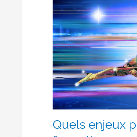
pour
réussir
sa
formation
en
2019
?
Quels enjeux p