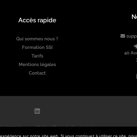
N
Accès rapide
supp
Qui sommes nous ?
Formation SSI
40 Av
Tarifs
Mentions légales
Contact
L
i
n
ht 2022 Humans Matter | Tous droits réservés
k
e
 expérience sur notre site web. Si vous continuez à utiliser ce site, no